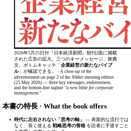
2026年5月25日付『日本経済新聞』朝刊2面に掲載
された広告の拡大。三つのキーメッセージ、推薦
文、ボトムキャッチ「
企業経営の新たなバイブ
ル
」が確認できる。 · A close-up of the
advertisement on page 2 of the
Nikkei
morning edition
(25 May 2026) — three key messages, endorsement,
and the bottom-line tagline
"a new bible for corporate
management."
本書の特長 · What the book offers
時代に左右されない「思考の軸」
— 表面的な流行では
なく、長く使える
戦略思考の骨格
を読者に手渡すこと