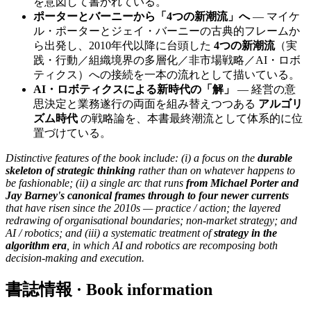
を意図して書かれている。
ポーターとバーニーから「4つの新潮流」へ
— マイケ
ル・ポーターとジェイ・バーニーの古典的フレームか
ら出発し、2010年代以降に台頭した
4つの新潮流
（実
践・行動／組織境界の多層化／非市場戦略／AI・ロボ
ティクス）への接続を一本の流れとして描いている。
AI・ロボティクスによる新時代の「解」
— 経営の意
思決定と業務遂行の両面を組み替えつつある
アルゴリ
ズム時代
の戦略論を、本書最終潮流として体系的に位
置づけている。
Distinctive features of the book include: (i) a focus on the
durable
skeleton of strategic thinking
rather than on whatever happens to
be fashionable; (ii) a single arc that runs
from Michael Porter and
Jay Barney's canonical frames through to four newer currents
that have risen since the 2010s — practice / action; the layered
redrawing of organisational boundaries; non-market strategy; and
AI / robotics; and (iii) a systematic treatment of
strategy in the
algorithm era
, in which AI and robotics are recomposing both
decision-making and execution.
書誌情報 · Book information