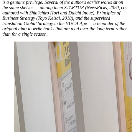
is a genuine privilege. Several of the author's earlier works sit on
the same shelves — among them
STARTUP
(NewsPicks, 2020, co-
authored with Shin'ichiro Hori and Daichi Inoue),
Principles of
Business Strategy
(Toyo Keizai, 2018), and the supervised
translation
Global Strategy in the VUCA Age
— a reminder of the
original aim: to write books that are read over the long term rather
than for a single season.