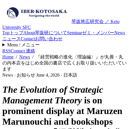
琴坂将広研究会 ／ Keio
University SFC
Top
トップ
About
琴坂研について
Seminar
ゼミ・メンバー
News
ニュース
Contact
お問い合わせ
Menu / メニュー
RSS
Contact
連絡
Home
/
News
/
『経営戦略の進化〈理論編〉』が丸善・丸
の内本店をはじめ全国の書店で広くお取り扱いいただいてい
ます
News · お知らせ
June 4, 2026
·
日本語
The Evolution of Strategic
Management Theory
is on
prominent display at Maruzen
Marunouchi and bookshops