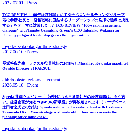
2022.07.01 · Press
TCG REVIEW『100年経営対談』にてタナベコンサルティンググループ
若松孝彦 社長と「経営戦略に直結するリーダーシップの発揮で組織は成長
する」をテーマに対談しました
TCG REVIEW "100-year-management
dialogue" with Tanabe Consulting Group's CEO Takahiko Wakamatsu —
"Strategy-aligned leadership grows the organisation."
toyo-keizai
book
algorithms-strategy
2017.06.16 · News
琴坂将広先生：ラクスル役員就任のお知らせ
Masahiro Kotosaka appointed
Outside Director of RAKSUL.
dhbr
book
strategic-management
2026.05.18 · Event
Speeda 共催ウェビナー「【好評につき再放送】その経営戦略は、もう古
い。経営企画が知るべき4つの新潮流」が再放送されます（ユーザベース
太田智之氏との対談）
Speeda webinar to be re-broadcast with Uzabase's
Tomoyuki Ota: "Your strategy is already old — four new currents the
planning office must know."
toyo-keizai
book
algorithms-strategy