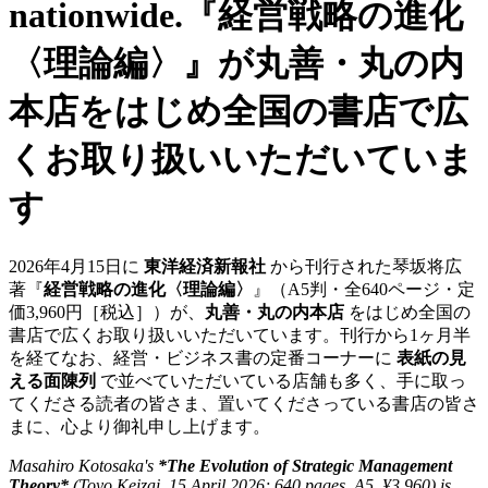
nationwide.
『経営戦略の進化
〈理論編〉』が丸善・丸の内
本店をはじめ全国の書店で広
くお取り扱いいただいていま
す
2026年4月15日に
東洋経済新報社
から刊行された琴坂将広
著『
経営戦略の進化〈理論編〉
』（A5判・全640ページ・定
価3,960円［税込］）が、
丸善・丸の内本店
をはじめ全国の
書店で広くお取り扱いいただいています。刊行から1ヶ月半
を経てなお、経営・ビジネス書の定番コーナーに
表紙の見
える面陳列
で並べていただいている店舗も多く、手に取っ
てくださる読者の皆さま、置いてくださっている書店の皆さ
まに、心より御礼申し上げます。
Masahiro Kotosaka's
*The Evolution of Strategic Management
Theory*
(Toyo Keizai, 15 April 2026; 640 pages, A5, ¥3,960) is