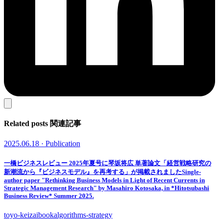
Related posts
関連記事
2025.06.18 · Publication
一橋ビジネスレビュー 2025年夏号に琴坂将広 単著論文「経営戦略研究の
新潮流から『ビジネスモデル』を再考する」が掲載されました
Single-
author paper "Rethinking Business Models in Light of Recent Currents in
Strategic Management Research" by Masahiro Kotosaka, in *Hitotsubashi
Business Review* Summer 2025.
toyo-keizai
book
algorithms-strategy