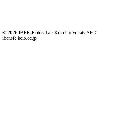
© 2026 IBER-Kotosaka · Keio University SFC
iber.sfc.keio.ac.jp