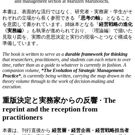
and management section at Maruzen Marunouchi.
本書は、表面的な流行ではなく、研究者・実務家・学生がそ
れぞれの立場から長く参照できる
「思考の軸」
となること
を意図して書かれています。姉妹本となる『
経営戦略の進化
〈実務編〉
』も執筆が進められており、〈理論編〉で描いた
見取り図を、実際の意思決定と実行の現場へとつなぐ構成を
準備しています。
The book is written to serve as a
durable framework for thinking
that researchers, practitioners, and students can each return to over
time, rather than as a guide to whatever is currently in fashion. A
companion volume,
*The Evolution of Strategic Management:
Practice*
, is currently being written, carrying the map drawn in the
theory volume through to the work of decision-making and
execution.
重版決定と実務家からの反響 · The
reprint and the reception from
practitioners
本書は、刊行直後から
経営層・経営企画・経営戦略担当者