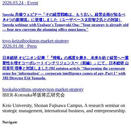
2026.03.24 · Event
Speeda 共催ウェビナー「その経営戦略は、もう古い。経営企画が知るべ
き4つの新潮流」に登壇しました（ユーザベース太田智之氏との対談）
Speeda webinar with Uzabase's Tomoyuki Ota: "Your strategy is already old
— four new currents the planning office must know."
toyo-keizai
book
non-market-strategy
2026.01.08 · Press
日本総研 オピニオン記事「『情報』の感度を磨き、未来を紡ぐ経営へ〜重
要性を増すコーポレートインテリジェンス〜（前編）」にて、日本総研 山
田英司 理事と対談しました
JRI opinion article "Sharpening the corporate
sense for 'information' — corporate intelligence comes of age, Part 1" with
JRI Director Eiji Yamada.
book
algorithms-strategy
non-market-strategy
IBER-Kotosaka
琴坂将広研究会
Keio University, Shonan Fujisawa Campus. A research seminar on
strategic management, international business, and entrepreneurship.
Navigate