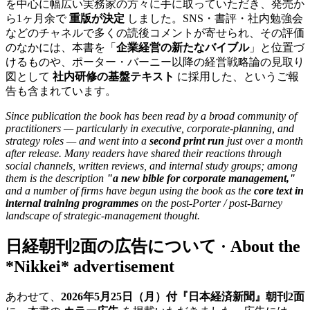
を中心に幅広い実務家の方々に手に取っていただき、発売か
ら1ヶ月余で
重版が決定
しました。SNS・書評・社内勉強会
などのチャネルで多くの読後コメントが寄せられ、その評価
のなかには、本書を「
企業経営の新たなバイブル
」と位置づ
けるものや、ポーター・バーニー以降の経営戦略論の見取り
図として
社内研修の基盤テキスト
に採用した、というご報
告も含まれています。
Since publication the book has been read by a broad community of
practitioners — particularly in executive, corporate-planning, and
strategy roles — and went into a
second print run
just over a month
after release. Many readers have shared their reactions through
social channels, written reviews, and internal study groups; among
them is the description
"a new bible for corporate management,"
and a number of firms have begun using the book as the
core text in
internal training programmes
on the post-Porter / post-Barney
landscape of strategic-management thought.
日経朝刊2面の広告について · About the
*Nikkei* advertisement
あわせて、
2026年5月25日（月）付『日本経済新聞』朝刊2面