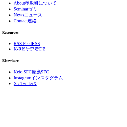
About
琴坂研について
Seminar
ゼミ
News
ニュース
Contact
連絡
Resources
RSS Feed
RSS
K-RIS
研究者DB
Elsewhere
Keio SFC
慶應SFC
Instagram
インスタグラム
X / Twitter
X