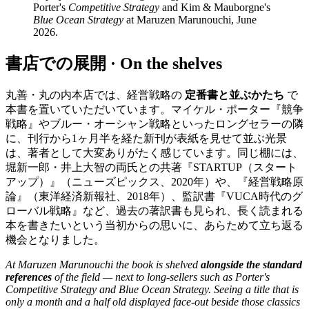
Porter's
Competitive Strategy
and Kim & Mauborgne's
Blue Ocean Strategy
at Maruzen Marunouchi, June
2026.
書店での展開 · On the shelves
丸善・丸の内本店では、経営戦略の
定番書と並ぶかたち
で
本書を置いていただいています。マイケル・ポーター『競争
戦略』やブルー・オーシャン戦略といったロングセラーの隣
に、刊行から1ヶ月半を経た新刊が表紙を見せて並ぶ光景
は、著者として大変ありがたく感じています。同じ棚には、
堀新一郎・井上大智の両氏との共著『STARTUP（スタート
アップ）』（ニューズピックス、2020年）や、『経営戦略原
論』（東洋経済新報社、2018年）、監訳書『VUCA時代のグ
ローバル戦略』など、過去の著訳書も見られ、長く読まれる
本を書きたいという当初からの思いに、あらためて立ち返る
機会となりました。
At Maruzen Marunouchi the book is shelved
alongside the standard
references
of the field — next to long-sellers such as Porter's
Competitive Strategy
and
Blue Ocean Strategy
. Seeing a title that is
only a month and a half old displayed face-out beside those classics