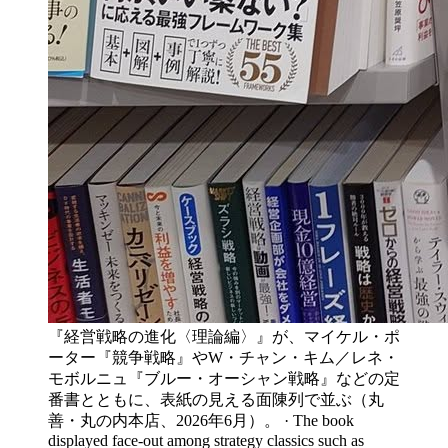
『経営戦略の進化〈理論編〉』が、マイケル・ポ
ーター『競争戦略』やW・チャン・キム／レネ・
モボルニュ『ブルー・オーシャン戦略』などの定
番書とともに、表紙の見える面陳列で並ぶ（丸
善・丸の内本店、2026年6月）。 · The book
displayed face-out among strategy classics such as