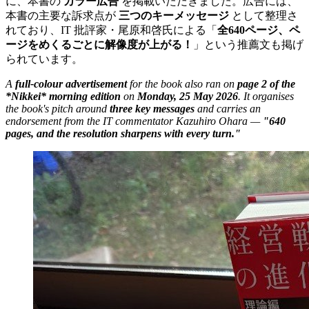
に、本書の
カラー広告
を掲載いただきました。広告には、
本書の主要な訴求点が
三つのキーメッセージ
として整理さ
れており、IT 批評家・尾原和啓氏による「
全640ページ、ペ
ージをめくるごとに解像度が上がる！
」という推薦文も掲げ
られています。
A
full-colour advertisement
for the book also ran on
page 2 of the
*Nikkei* morning edition
on
Monday, 25 May 2026
. It organises
the book's pitch around
three key messages
and carries an
endorsement from the IT commentator Kazuhiro Ohara —
"640
pages, and the resolution sharpens with every turn."